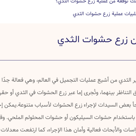
نك توقعه من عملية زرع حشوات الثدي؟
لبيات عملية زرع حشوات الثدي
ملية زراعة حشوات الثدي
 زرع حشوات الثدي
ية زرع حشوات الثدي وبعدها
ة عن حشوات الثدي
ة عن عملية زرع حشوات الثدي
ية عن زرع حشوات الثدي
ير الثدي من أشيع عمليات التجميل في العالم، وهي فعالة جدًا
 التناظر بينهما، وتُجرى إما عبر زرع الحشوات في الثدي أو حق
لجأ بعض السيدات لإجراء زرع الحشوات لأسباب متنوعة.يمكن إج
استخدام حشوات السيليكون أو حشوات المحلولم الملحي. وق
اسات والأبحاث فعالية وأمان هذا الإجراء، كما ارتفعت معدلات 