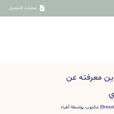
عمليات التجميل
ين معرفته عن
ي
دليل عملية زرع حشوات الثدي (Breast implant) مكتوب بواسطة أطباء