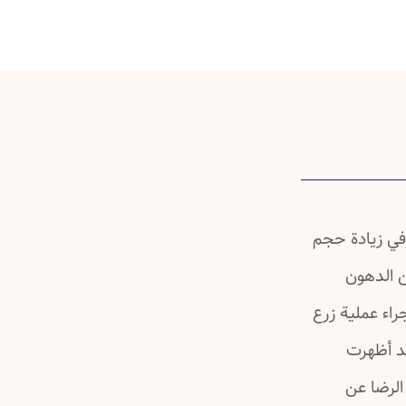
 في زيادة حجم
ن الدهون
راء عملية زرع
د أظهرت
الرضا عن