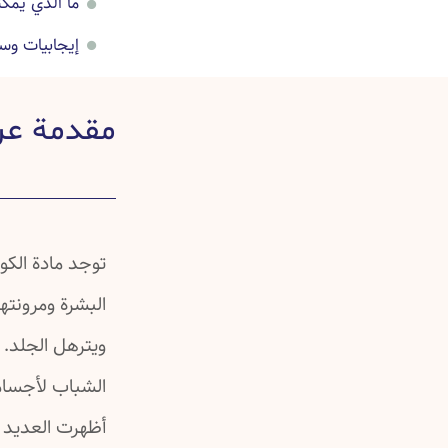
ما الذي يمك
إيجابيات وس
تفاصيل عن 
مقدمة عن
صور قبل حقن
أسئلة شائعة
خرافات شائع
دراسات علمي
توجد مادة الكو
البشرة ومرونته
ويترهل الجلد. 
الشباب لأجسامه
أظهرت العديد من