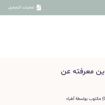
عمليات التجميل
دين معرفته عن
دليل حقن الكولاجين (Collagen injection) مكتوب بواسطة أطباء