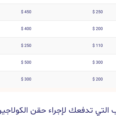
450 $
250 $
400 $
200 $
250 $
110 $
500 $
300 $
300 $
200 $
ب التي تدفعك لإجراء حقن الكولاجي