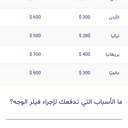
600 $
300 $
500 $
280 $
ا
400 $
700 $
600 $
300 $
أسباب التي تدفعك لإجراء فيلر الوجه؟