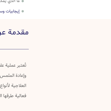
ما الذي يمك
إيجابيات وسل
تفاصيل عن ع
مقدمة عن
صور قبل عمل
أسئلة شائعة
خرافات شائع
دراسات علمي
تُعتبر عملية ع
وإعادة الملمس 
العلاجية لأنواع
فعالية طرقها ال