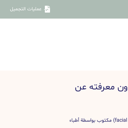
عمليات التجميل
دون معرفته عن
دليل علاج ندبات الوجه (facial scar treatment) مكتوب بواسطة أطباء