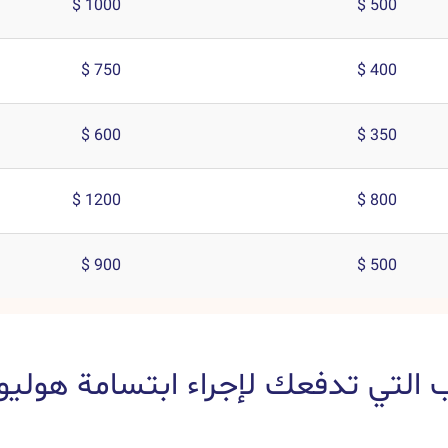
1000 $
500 $
750 $
400 $
600 $
350 $
1200 $
800 $
900 $
500 $
ب التي تدفعك لإجراء ابتسامة هوليو