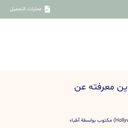
عمليات التجميل
دين معرفته عن
دليل عملية ابتسامة هوليود (Hollywood smile) مكتوب بواسطة أطباء