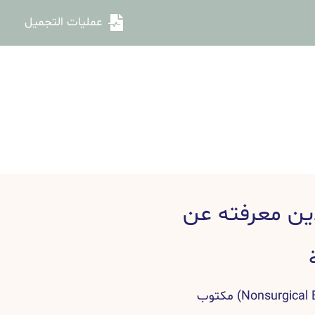
عمليات التجميل
ين معرفته عن
دليل شد الأجفان بدون جراحة (Nonsurgical Eyelid Lift) مكتوب