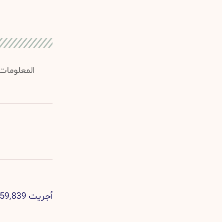
المعلومات 
أجريت 1,259,839 عملية شد للأجفان على مستوى العالم، من بينها شد الأجفان بدون جراحة.