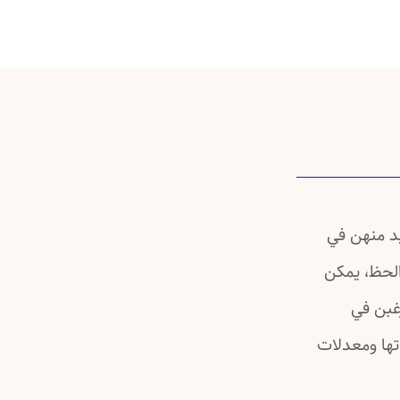
د منهن في
لحظ، يمكن
رغبن في
تها ومعدلات