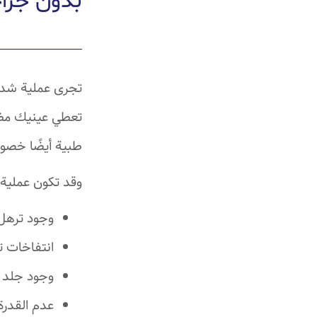
بدون جرا
تجرى عملية شد ا
تعطي عينيك مظه
طبية أيضًا خصوصً
وقد تكون عملية 
وجود ترهل 
انتفاخات ت
وجود جلد ز
عدم القدرة