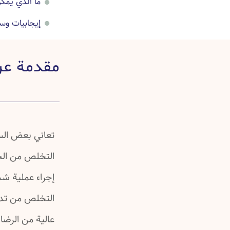
ما الذي يمك
إيجابيات وس
تفاصيل عن ع
مقدمة عن
صور قبل عمل
أسئلة شائعة
خرافات شائع
دراسات علمي
تعاني بعض الس
التخلص من الج
إجراء عملية شد 
التخلص من تدلي
عالية من الرضا،