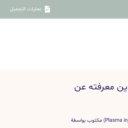
عمليات التجميل
ين معرفته عن
دليل عملية بلازما الشفاه (Plasma injection for lips) مكتوب بواسطة