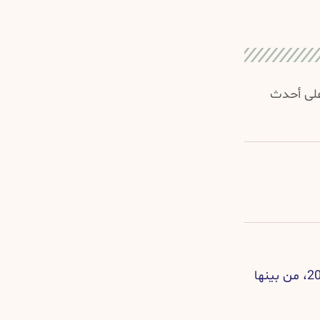
 على أحدث
أجريت 127394 جلسة حقن بلازما في الولايات المتحدة الأمريكية في عام 2018، من بينها