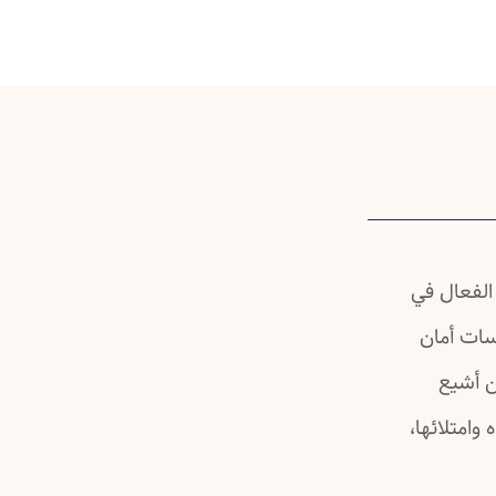
الفعال في
سات أمان
ن أشيع
امتلائها،