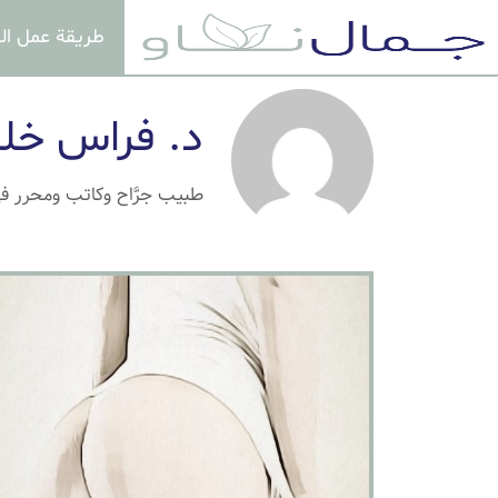
طريقة عمل ال
د. فراس خل
طبيب جرَّاح وكاتب ومحرر في