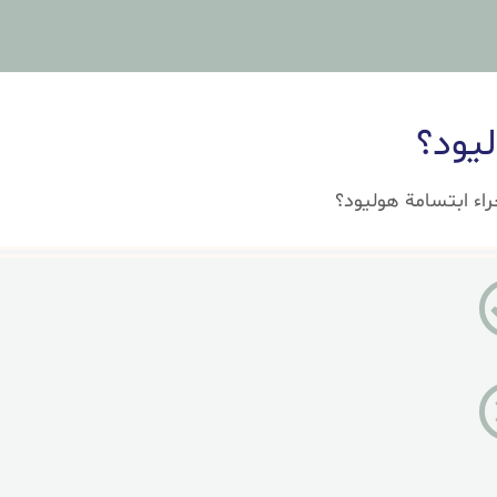
ليود؟
اء ابتسامة هوليود؟