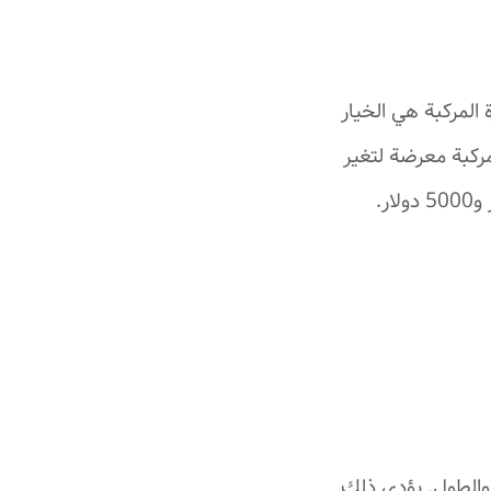
المركبة هي الخيار
مركبة معرضة لتغير
والطول. يؤدي ذلك