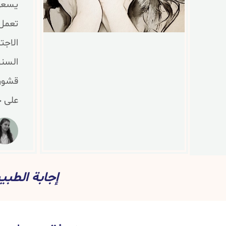
يسعى 
تعمل 
الاجت
السنو
قشور 
على ج
إجابة الطب