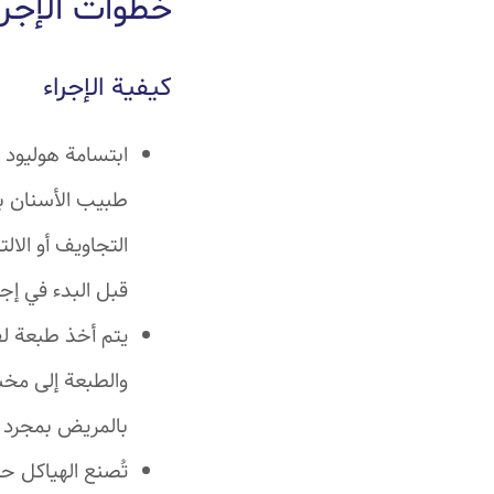
خطوات الإجرا
كيفية الإجراء
ابتسامة هوليود 
طبيب الأسنان ب
التجاويف أو الال
قبل البدء في إجر
يتم أخذ طبعة ل
والطبعة إلى مخب
بالمريض بمجرد 
تُصنع الهياكل ح