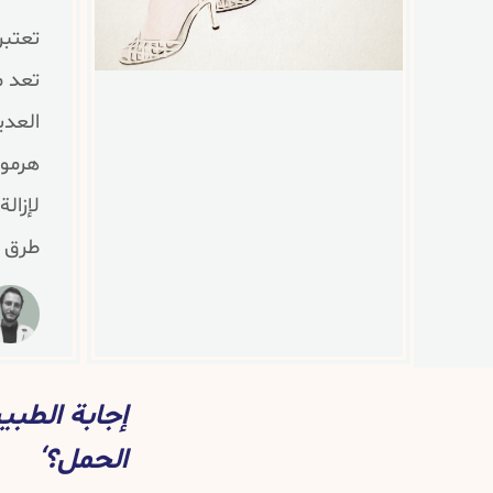
تعتبر
تعد م
العدي
هرمون
لإزال
طرق أ
إجابة الطب
الحمل؟‘