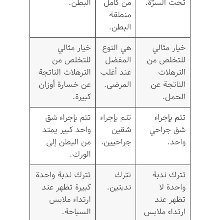
تحت السرّة.
من كامل
البطن.
منطقة
البطن.
خيار مثالي
هي النوع
خيار مثالي
للتخلص من
المفضل
للتخلص من
الترهلات
عند أغلب
الترهلات الناتجة
الناتجة عن
المرضى.
عن خسارة أوزان
الحمل.
كبيرة.
تتم بإجراء
تتم بإجراء
تتم بإجراء شق
شق جراحي
شقين
واحد كبير يمتد
واحد.
جراحيين.
من البطن إلى
الورك.
تترك ندبة
تترك
تترك ندبة واحدة
واحدة لا
ندبتين.
كبيرة تظهر عند
تظهر عند
ارتداء ملابس
ارتداء ملابس
السباحة.