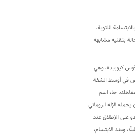
بتسامة اللثوية،
لة بتقنية مشابهة
قوس كيوبيد»، وهي
فاض في أوسط الشفة
 شفاهك. جاء اسم
حمله الإله الروماني
و على الإطلاق عند
ا، وعند الابتسام،