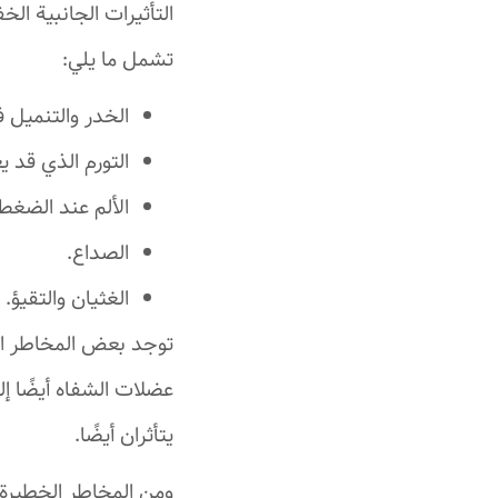
التأثيرات الجانبية ا
تشمل ما يلي:
الخدر والتنميل ف
التورم الذي قد ي
الألم عند الضغط
الصداع.
الغثيان والتقيؤ.
توجد بعض المخاطر ال
عضلات الشفاه أيضًا إ
يتأثران أيضًا.
ومن المخاطر الخطيرة ال