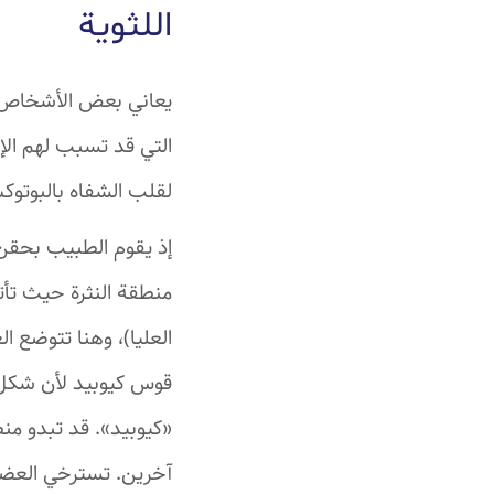
اللثوية
يعاني بعض الأشخاص عن
التي قد تسبب لهم الإ
لقلب الشفاه بالبوتوك
إذ يقوم الطبيب بحقن
منطقة النثرة حيث تأت
العليا)، وهنا تتوضع 
قوس كيوبيد لأن شكل ا
«كيوبيد». قد تبدو من
آخرين. تسترخي العضلة 