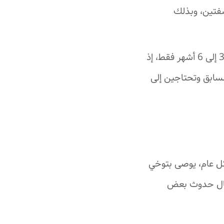
شفتين، وبذلك
لا يعد البوتوكس حلًا نهائيًا لقلب الشفة وإخفاء الابتسامة اللثوية، فتأثيره يستمر من 3 إلى 6 أشهر فقط، إذ
لسابق وتحتاجين إلى
كل عام، يوصى بتوخي
تمال حدوث بعض