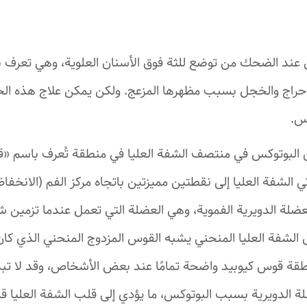
د الضحك من توضع للثة فوق الأسنان العلوية، وهي تعرف بالا
حراج والخجل بسبب مظهرها المزعج. ولكن يمكن علاج هذه الحا
س.
 البوتوكس في منتصف الشفة العليا في منطقة تُعرف باسم «
ي الشفة العليا إلى نقطتين مميزتين باتجاه مركز الفم (الانخ
العضلة الدويرية الفموية، وهي العضلة التي تعمل عندما تزمين
لشفة العليا المنحني يشبه القوس المزدوج المنحني الذي كان ي
طقة قوس كيوبيد واضحة تمامًا عند بعض الأشخاص، وقد لا تبد
الدويرية بسبب البوتوكس، ما يؤدي إلى قلب الشفة العليا قليلً