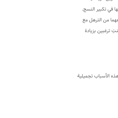
 في تكبير النسج.
عهما من الترهل مع
تِ ترغبين بزيادة
هذه الأسباب تجميلية