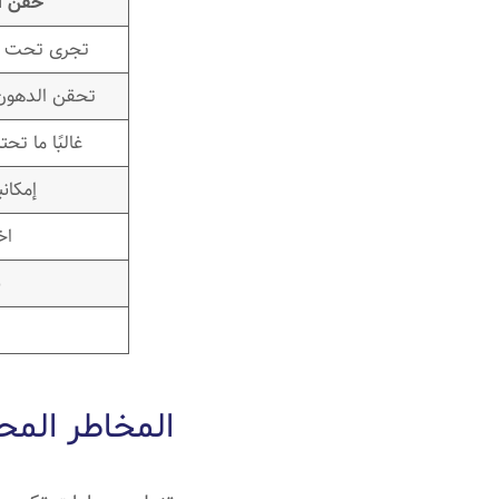
حقن ا
تجرى تحت ال
تحقن الدهون 
غالبًا ما تح
إمكان
اخ
ن
ت
المخاطر المح