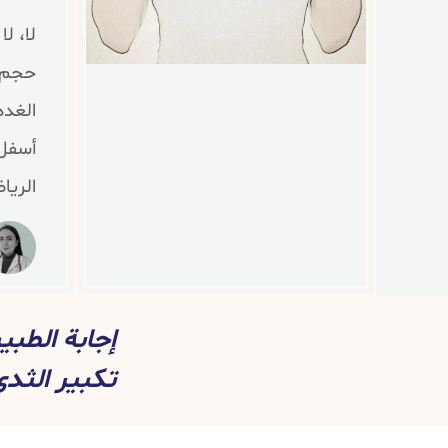
لا، ل
حجم ع
الغدد
أسفل 
الريا
إجابة الطب
تكبير الثدي