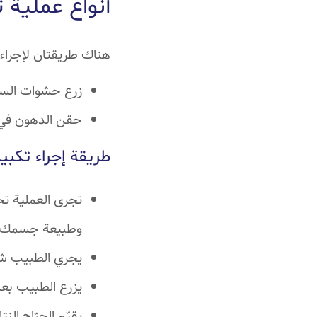
أنواع عملية 
هناك طريقتان لإجراء 
زرع حشوات السي
حقن الدهون في 
طريقة إجراء تكبي
تجرى العملية تح
وطبيعة جسمك.
يجري الطبيب شق 
يزرع الطبيب بع
يقيّم الجرّاح الن