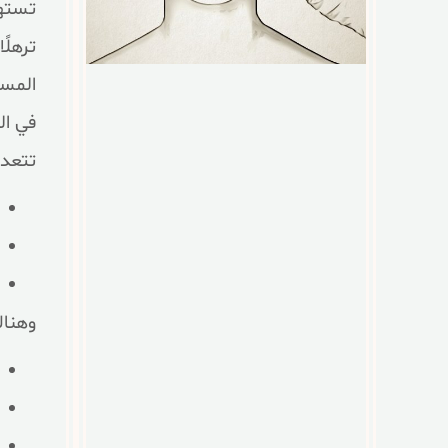
تستهد
ترهلً
المست
في ال
تتعدد
وهناك