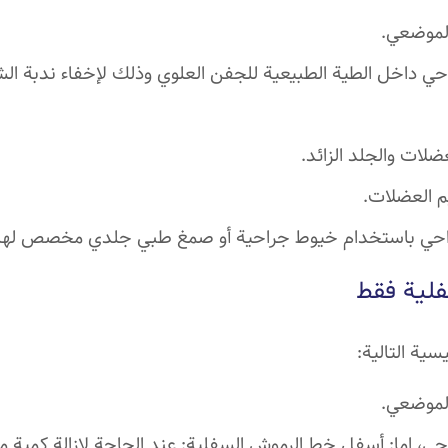
الموضعي.
احي داخل الطية الطبيعية للجفن العلوي وذلك لإخفاء ندبة ال
عضلات والجلد الزائد.
م العضلات.
راحي باستخدام خيوط جراحية أو صمغ طبي جلدي مخصص لهذا 
فلية فقط
سية التالية:
الموضعي.
حي، إما: أسفل خط الرموش السفلية: عند الحاجة لإزالة كمية من