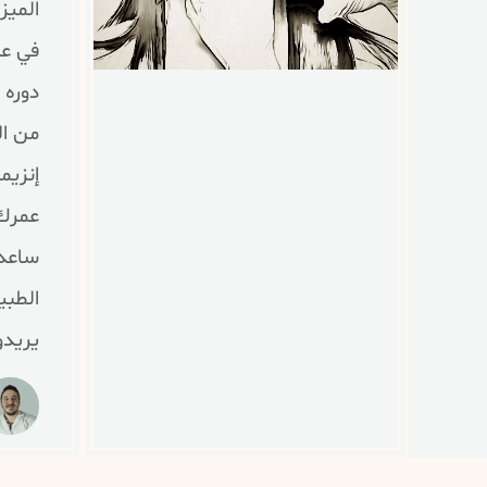
الميز
في عل
دوره 
من ال
إنزيم
عمرك،
ساعدت
الطبي
يريدو