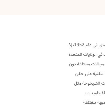
الميزوثيرابي هي تقنية تجميلية غير جراحية، طوّرها طبيب فرنسي اسمه ميشيل بيستور في عام 1952، إذ
في الولايات المتحدة
ة مجالات مختلفة دون
التقنية على حقن
مات الشيخوخة مثل
فيتامينات،
أدوية مختلفة