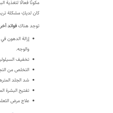
مكونًا فعالًا لتغذية ا
كان لديكِ مشكلة تريدي
توجد هناك
فوائد أخر
إزالة الدهون في 
والوجه.
تخفيف السيلولي
التخلص من التج
شد الجلد المتر
تفتيح البشرة ال
علاج مرض الثعل