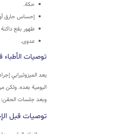
حكة.
إحساس حارق أو و
ظهور بقع داكنة 
عدوى.
توصيات الأطباء قب
يعد الميزوثيرابي إجرا
اليومية بعده. ولكن م
وبعد جلسات الحقن:
توصيات قبل الإج