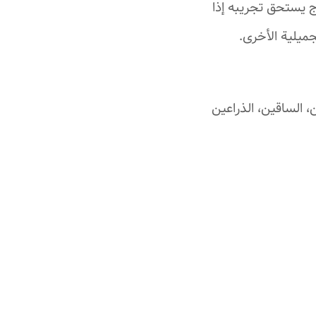
لاج يستحق تجريبه إذا
جميلية الأخرى.
، الساقين، الذراعين