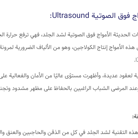
اج فوق الصوتية
Ultrasound
:
الحديثة الأمواج فوق الصوتية لشد الجلد، فهي ترفع حرارة ا
ه الأمواج إنتاج الكولاجين، وهو من الألياف الضرورية لمرونة 
.
لعقود عديدة، وأظهرت مستوًى عاليًا من الأمان والفعالية عل
وعند المرضى الشباب الراغبين بالحفاظ على مظهر مشدود وتجن
ة:
ه التقنية لشد الجلد في كل من الذقن والحاجبين والعنق وا