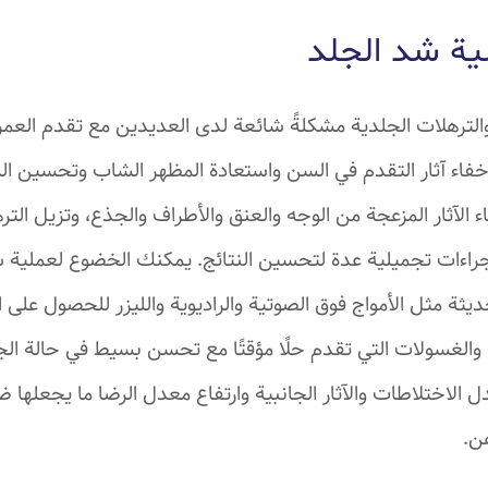
ية شد الجلد
لترهلات الجلدية مشكلةً شائعة لدى العديدين مع تقدم العم
خفاء آثار التقدم في السن واستعادة المظهر الشاب وتحسين ا
 الآثار المزعجة من الوجه والعنق والأطراف والجذع، وتزيل التره
راءات تجميلية عدة لتحسين النتائج. يمكنك الخضوع لعملية شد
يثة مثل الأمواج فوق الصوتية والراديوية والليزر للحصول على 
والغسولات التي تقدم حلًا مؤقتًا مع تحسن بسيط في حالة الجل
الاختلاطات والآثار الجانبية وارتفاع معدل الرضا ما يجعلها ض
هن.