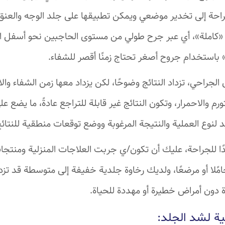
احة إلى تخدير موضعي ويمكن تطبيقها على جلد الوجه والعنق 
 «كاملة»، أي عبر جرح طولي من مستوى الحاجبين نحو أسفل ا
ًا» باستخدام جروح أصغر تحتاج زمنًا أقصر للشفاء.
 الجراحي، تزداد النتائج وضوحًا، لكن يزداد معها زمن الشفاء وال
م والاحمرار، وتكون النتائج غير قابلة للتراجع عادةً، ما يضع ع
د لنوع العملية والنتيجة المرغوبة ووضع توقعات منطقية للنتائج
ا للجراحة، عليك أن تكون/ي جربت العلاجات المنزلية ومنتجات
حامًلا أو مرضعًا، ولديك رخاوة جلدية خفيفة إلى متوسطة قد تزدا
دون أمراض خطيرة أو مهددة للحياة.
ية لشد الجلد: